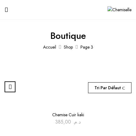
Boutique
Accueil
Shop
Page 3
Tri Par Défaut
En rupture de stock
Chemise Cuir kaki
385,00
د.م.