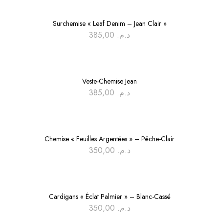
Surchemise « Leaf Denim – Jean Clair »
385,00
د.م.
Veste-Chemise Jean
385,00
د.م.
Chemise « Feuilles Argentées » – Pêche-Clair
350,00
د.م.
Cardigans « Éclat Palmier » – Blanc-Cassé
350,00
د.م.