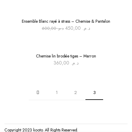
-25%
Ensemble Blanc rayé à strass – Chemise & Pantalon
Le
Le
450,00
د.م.
600,00
د.م.
prix
prix
initial
actuel
était :
est :
د.م. 450,00.
د.م. 600,00.
Chemise lin brodée tiges – Marron
360,00
د.م.
1
2
3
Copyright 2023
kooto
. All Rights Reserved.