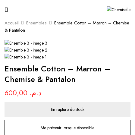
Accueil
Ensembles
Ensemble Cotton – Marron – Chemise
Be the first to review “Ensemble
& Pantalon
Cotton – Marron – Chemise &
Pantalon”
Votre adresse e-mail ne sera pas publiée.
Les
Ensemble Cotton – Marron –
champs obligatoires sont indiqués avec
*
Chemise & Pantalon
Votre note
600,00
د.م.
En rupture de stock
Me prévenir lorsque disponible