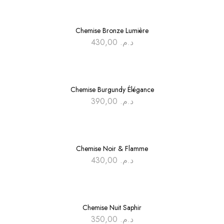
Chemise Bronze Lumière
430,00
د.م.
Chemise Burgundy Élégance
390,00
د.م.
Chemise Noir & Flamme
430,00
د.م.
Chemise Nuit Saphir
350,00
د.م.