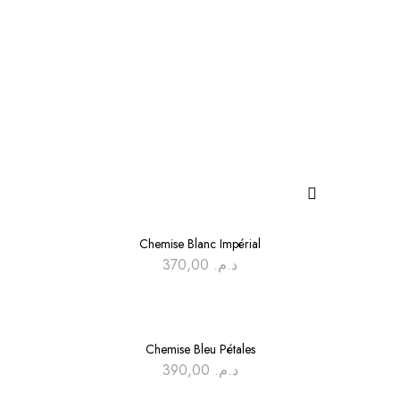
Chemise Blanc Impérial
370,00
د.م.
Chemise Bleu Pétales
390,00
د.م.