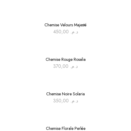
Chemise Velours Majesté
450,00
د.م.
Chemise Rouge Rosalia
370,00
د.م.
Chemise Noire Solaria
350,00
د.م.
Chemise Florale Perlée