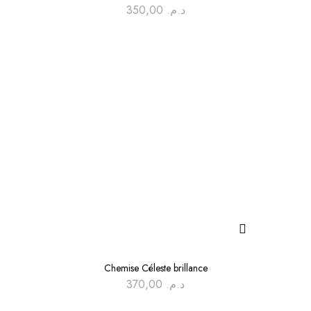
350,00
د.م.
Chemise Céleste brillance
370,00
د.م.