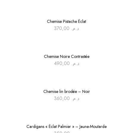
Chemise Pistache Éclat
370,00
د.م.
Chemise Noire Contrastée
490,00
د.م.
Chemise lin brodée – Noir
360,00
د.م.
Cardigans « Éclat Palmier » – Jaune-Moutarde