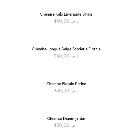
Chemise Kaki Émeraude Strass
490,00
د.م.
Chemise Longue Beige Broderie Florale
350,00
د.م.
Chemise Florale Perlée
350,00
د.م.
Chemise Denim Jardin
450,00
د.م.