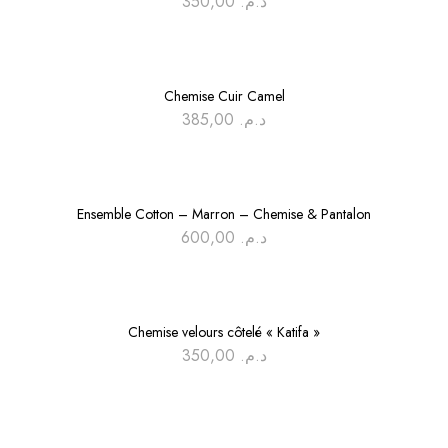
350,00
د.م.
Chemise Cuir Camel
385,00
د.م.
En rupture de stock
Ensemble Cotton – Marron – Chemise & Pantalon
600,00
د.م.
En rupture de stock
Chemise velours côtelé « Katifa »
350,00
د.م.